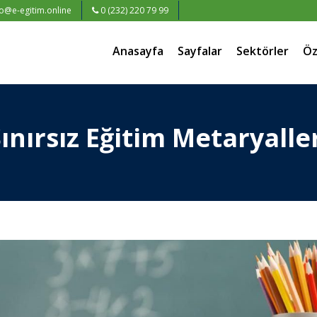
fo@e-egitim.online
0 (232) 220 79 99
Anasayfa
Sayfalar
Sektörler
Öz
ınırsız Eğitim Metaryalle