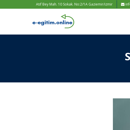
Atıf Bey Mah. 10 Sokak. No:2/1A Gaziemir/izmir
in
S