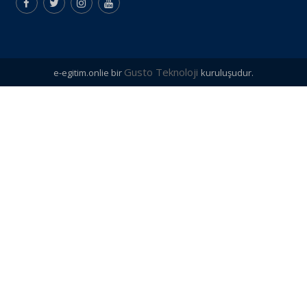
Gusto Teknoloji
e-egitim.onlie bir
kuruluşudur.